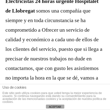
Electricistas 24 horas urgente Hospitalet
de Llobregat
somos una compañía que
siempre y en toda circunstancia se ha
comprometido a Ofrecer un servicio de
calidad y económico a cada uno de ellos de
los clientes del servicio, puesto que si llega a
precisar de nuestros trabajos no dude en
contactarnos, que con gusto les asistiremos
no importa la hora en la que se dé, vamos a
estar listos para cooperarlos.
Uso de cookies
Este sitio web utiliza cookies para que usted tenga la mejor experiencia de
usuario. Si continúa navegando está dando su consentimiento para la
aceptación de las mencionadas cookies y la aceptación de nuestra política de
cookies.
Además de esto, para lograr amoldarnos a tus
ACEPTAR