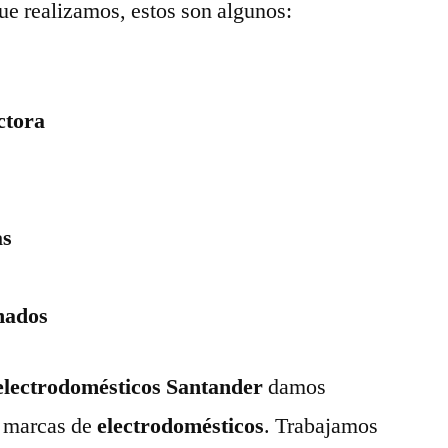
ue realizamos, estos son algunos:
ctora
as
nados
 electrodomésticos Santander
damos
as marcas de
electrodomésticos
. Trabajamos