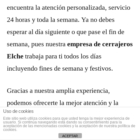
encuentra la atención personalizada, servicio
24 horas y toda la semana. Ya no debes
esperar al día siguiente o que pase el fin de
semana, pues nuestra
empresa de cerrajeros
Elche
trabaja para ti todos los días
incluyendo fines de semana y festivos.
Gracias a nuestra amplia experiencia,
podemos ofrecerte la mejor atención y la
Uso de cookies
mejor calidad en servicios y sistemas de
Este sitio web utiliza cookies para que usted tenga la mejor experiencia de
usuario. Si continúa navegando está dando su consentimiento para la
seguridad. Si se relaciona con cajas fuertes,
aceptación de las mencionadas cookies y la aceptación de nuestra política de
cookies.
ACEPTAR
cerraduras de seguridad, puertas blindadas,